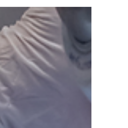
zum Zahnarzt. Doch was ist mit unseren
Haustieren? Hunde und Katzen können nicht
einfach sagen: „Mein Zahn tut weh.“ Sie leiden
still, und genau deshalb werden
Zahnerkrankungen bei Tieren oft erst sehr spät
erkannt. In diesem Artikel erfahren Sie, welche
Warnsignale auf Zahnschmerzen hinweis