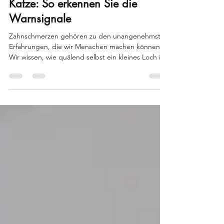
Zahnschmerzen bei Hund &
Katze: So erkennen Sie die
Warnsignale
Zahnschmerzen gehören zu den unangenehmsten
Erfahrungen, die wir Menschen machen können.
Wir wissen, wie quälend selbst ein kleines Loch im
Zahn sein kann – und gehen im besten Fall rasch
zum Zahnarzt. Doch was ist mit unseren
Haustieren? Hunde und Katzen können nicht
einfach sagen: „Mein Zahn tut weh.“ Sie leiden
still, und genau deshalb werden
Zahnerkrankungen bei Tieren oft erst sehr spät
erkannt. In diesem Artikel erfahren Sie, welche
Warnsignale auf Zahnschmerzen hinweis