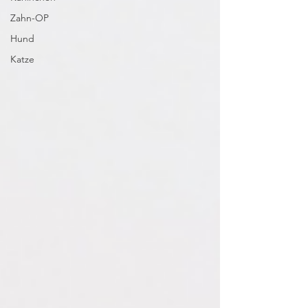
Zahn-OP
Hund
Katze