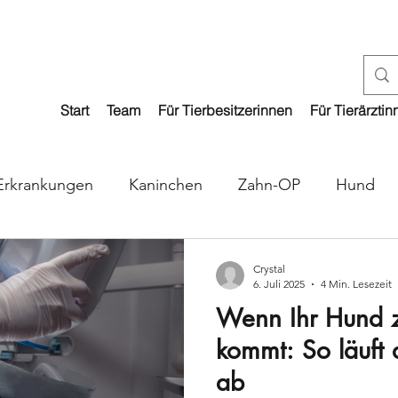
Start
Team
Für Tierbesitzerinnen
Für Tierärztin
Erkrankungen
Kaninchen
Zahn-OP
Hund
Crystal
6. Juli 2025
4 Min. Lesezeit
Wenn Ihr Hund z
kommt: So läuft 
ab