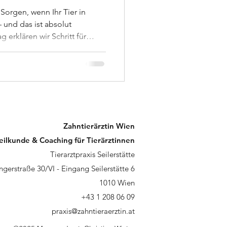
Sorgen, wenn Ihr Tier in
 und das ist absolut
g erklären wir Schritt für
ff unter Narkose passiert –
en Fragen und Sorgen von
Zahntierärztin Wien
eilkunde & Coaching für Tierärztinnen
Tierarztpraxis Seilerstätte
ngerstraße 30/VI - Eingang Seilerstätte 6
1010 Wien
+43 1 208 06 09
praxis@zahntieraerztin.at