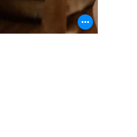
Crystal
15. Dez. 2024
5 Min. Lesezeit
Ein Weihnachtsgeschenk für den
Hund? Warum nicht!
Weihnachten ist die Zeit des Schenkens, warum
also nicht auch dem geliebten Vierbeiner eine
kleine Freude machen. Besonders Kinder finden
es